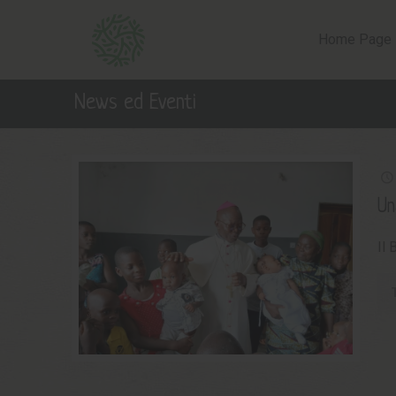
Home Page
News ed Eventi
Un
Il