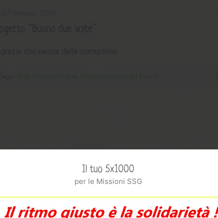
07 Gennaio 2026
ogetto “Buono due volte”
 grazie che nasce dalla comunione
Tags:
Rep. Centrafricana
,
Manifestazioni ed Eventi
Il tuo 5x1000
per le Missioni SSG