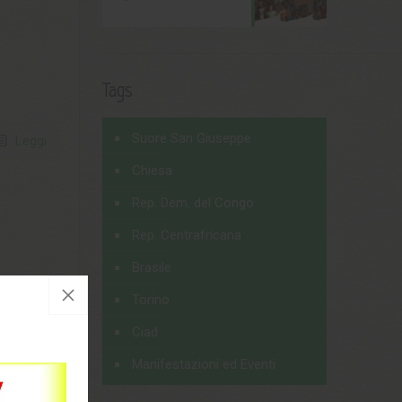
Tags
Suore San Giuseppe
Leggi
Chiesa
Rep. Dem. del Congo
Rep. Centrafricana
Brasile
Torino
Ciad
Manifestazioni ed Eventi