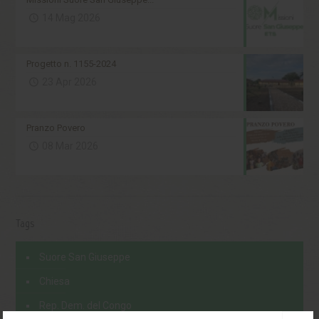
14 Mag 2026
Progetto n. 1155-2024
23 Apr 2026
Pranzo Povero
08 Mar 2026
Tags
Suore San Giuseppe
Chiesa
Rep. Dem. del Congo