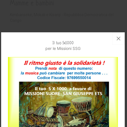
Mamme e bambini
Kimbanseke, Mokali e Kisanji - Repubblica Democratica del
Congo
Stato progetto:
Concluso
Il tuo 5x1000
per le Missioni SSG
Maggiori Dettagli