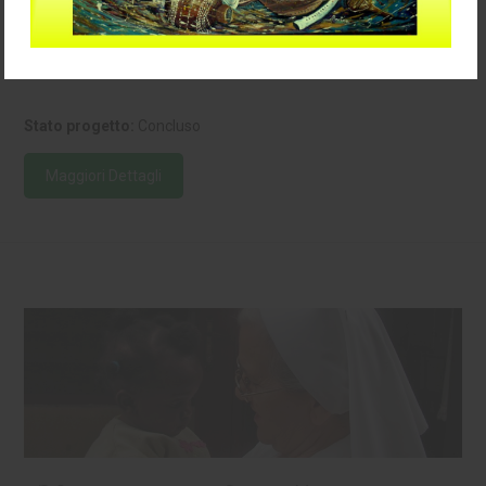
Orfanotrofio di Mokali'
Kinshasa, Repubblica Democratica del Congo
Stato progetto:
Concluso
Maggiori Dettagli