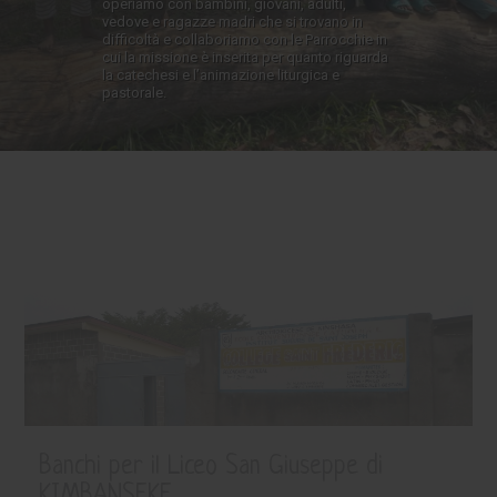
operiamo con bambini, giovani, adulti,
vedove e ragazze madri che si trovano in
difficoltà e collaboriamo con le Parrocchie in
cui la missione è inserita per quanto riguarda
la catechesi e l’animazione liturgica e
pastorale.
Banchi per il Liceo San Giuseppe di
KIMBANSEKE