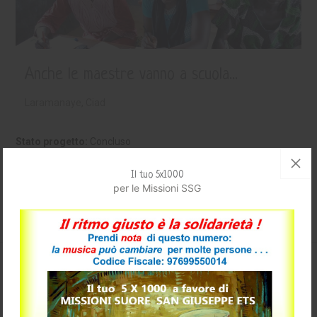
Anche le maestre vanno a scuola...
Laramanaye, Ciad
Stato progetto:
Concluso
Terminato il
15/10/2018
Il tuo 5x1000
per le Missioni SSG
Maggiori Dettagli