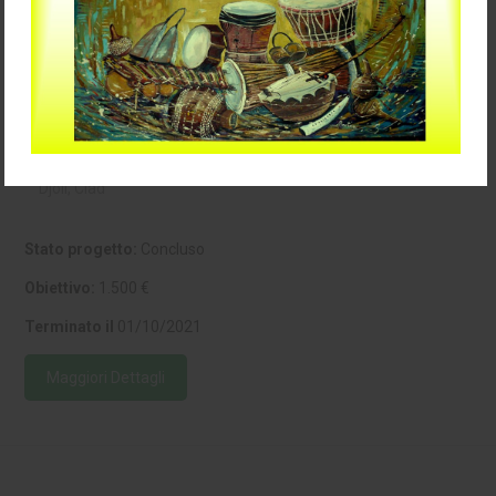
Cucire un mondo solidale
Djoli, Ciad
Stato progetto:
Concluso
Obiettivo:
1.500 €
Terminato il
01/10/2021
Maggiori Dettagli