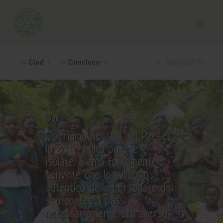
Ciad
Concluso
Resetta Filtri
Ciad
Operiamo nel sud del Paese,
in zone molto povere e
isolate. Siamo fortemente
convinte che lo sviluppo
autentico della persona e del
suo contesto passi
necessariamente attraverso