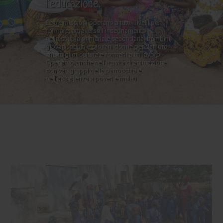
l’educazione.
Le tre missioni operano a tutti i livelli per
formare, attraverso l’insegnamento
nella scuola primaria e secondaria, bambini,
giovani, adulti e giovani donne per dar loro
una miglior cultura e formarli a un lavoro.
Operiamo anche nell’attività di animazione
con vari gruppi della parrocchia e
nell’assistenza a poveri e malati.